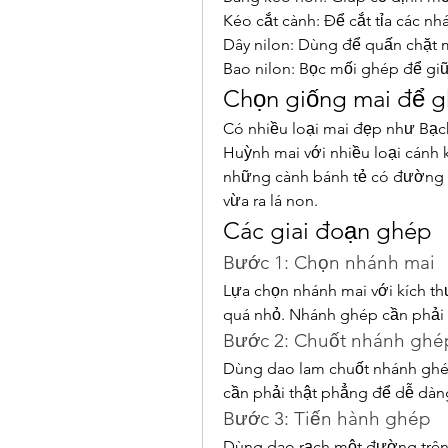
Kéo cắt cành: Để cắt tỉa các nh
Dây nilon: Dùng để quấn chặt 
Bao nilon: Bọc mối ghép để gi
Chọn giống mai để 
Có nhiều loại mai đẹp như Bạch
Huỳnh mai với nhiều loại cánh 
những cành bánh tẻ có đường k
vừa ra lá non.
Các giai đoạn ghép
Bước 1: Chọn nhánh mai
Lựa chọn nhánh mai với kích t
quá nhỏ. Nhánh ghép cần phải 
Bước 2: Chuốt nhánh ghé
Dùng dao lam chuốt nhánh ghép
cần phải thật phẳng để dễ dàn
Bước 3: Tiến hành ghép
Dùng dao rạch một đường trên 