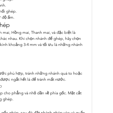
ánh.
mối ghép.
ữ độ ẩm.
ghép
 mai, Hồng mai, Thanh mai, và đặc biệt là 
khác nhau. Khi chọn nhánh để ghép, hãy chọn 
ính khoảng 3-4 mm và tối ưu là những nhánh 
hước phù hợp, tránh những nhánh quá to hoặc 
được ngắt hết lá để tránh mất nước.
p
 cho phẳng và nhỏ dần về phía gốc. Mặt cắt 
g ghép.
gốc ghép, sau đó đặt nhánh ghép vào và quấn 