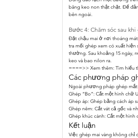
băng keo non thật chặt. Để đả
bên ngoài.
Bước 4: Chăm sóc sau khi
Đặt chậu mai ở nơi thoáng mát 
tra mối ghép xem có xuất hiện
thường. Sau khoảng 15 ngày, nế
keo và bao nilon ra.
====>> Xem thêm: Tìm hiểu t
Các phương pháp gh
Ngoài phương pháp ghép mắt 
Ghép “Bo”: Cắt một hình chữ U
Ghép áp: Ghép bằng cách áp sá
Ghép nêm: Cắt vát cả gốc và n
Ghép khúc cành: Cắt một hình 
Kết luận
Việc ghép mai vàng không chỉ đ