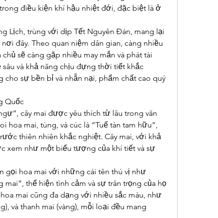
rong điều kiện khí hậu nhiệt đới, đặc biệt là ở 
 Lịch, trùng với dịp Tết Nguyên Đán, mang lại 
 nơi đây. Theo quan niệm dân gian, càng nhiều 
 chủ sẽ càng gặp nhiều may mắn và phát tài 
sâu và khả năng chịu đựng thời tiết khắc 
g cho sự bền bỉ và nhẫn nại, phẩm chất cao quý 
ng Quốc
gự”, cây mai được yêu thích từ lâu trong văn 
i hoa mai, tùng, và cúc là “Tuế tàn tam hữu”, 
ước thiên nhiên khắc nghiệt. Cây mai, với khả 
c xem như một biểu tượng của khí tiết và sự 
.
 gọi hoa mai với những cái tên thú vị như 
mai”, thể hiện tình cảm và sự trân trọng của họ 
i hoa mai cũng đa dạng với nhiều sắc màu, như 
g), và thanh mai (vàng), mỗi loại đều mang 