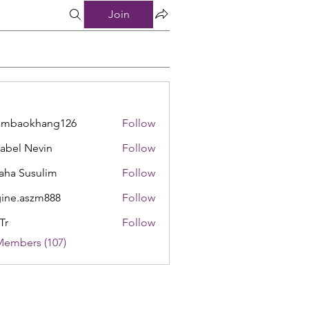
Join
ambaokhang126
Follow
okhang126
abel Nevin
Follow
aha Susulim
Follow
ine.aszm888
Follow
aszm888
Tr
Follow
Members (107)