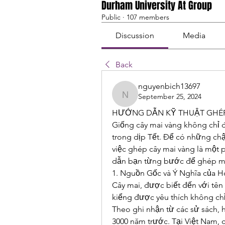
Durham University At Group
Public
·
107 members
Discussion
Media
Back
nguyenbich13697
September 25, 2024
nguyenbich13697
HƯỚNG DẪN KỸ THUẬT GHÉP
Giống cây mai vàng không chỉ đ
trong dịp Tết. Để có những chậ
việc ghép cây mai vàng là một 
dẫn bạn từng bước để ghép ma
1. Nguồn Gốc và Ý Nghĩa của H
Cây mai, được biết đến với tên 
kiểng được yêu thích không chỉ
Theo ghi nhận từ các sử sách, 
3000 năm trước. Tại Việt Nam, 