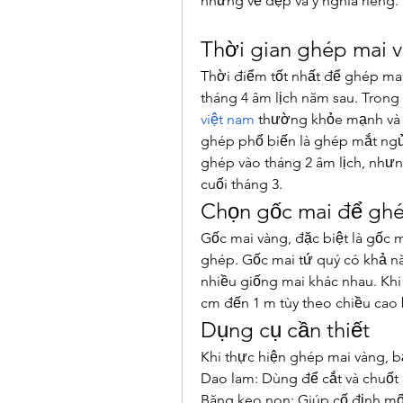
những vẻ đẹp và ý nghĩa riêng.
Thời gian ghép mai 
Thời điểm tốt nhất để ghép mai
tháng 4 âm lịch năm sau. Trong 
việt nam
 thường khỏe mạnh và
ghép phổ biến là ghép mắt ngủ, 
ghép vào tháng 2 âm lịch, nhưn
cuối tháng 3.
Chọn gốc mai để gh
Gốc mai vàng, đặc biệt là gốc ma
ghép. Gốc mai tứ quý có khả nă
nhiều giống mai khác nhau. Khi 
cm đến 1 m tùy theo chiều cao
Dụng cụ cần thiết
Khi thực hiện ghép mai vàng, 
Dao lam: Dùng để cắt và chuốt
Băng keo non: Giúp cố định mố