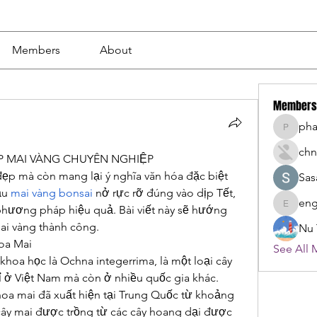
Members
About
Members
ph
phamba
chn
 MAI VÀNG CHUYÊN NGHIỆP
ẹp mà còn mang lại ý nghĩa văn hóa đặc biệt 
Sas
u 
mai vàng bonsai
 nở rực rỡ đúng vào dịp Tết, 
eng
phương pháp hiệu quả. Bài viết này sẽ hướng 
engine.
i vàng thành công.
Nu 
oa Mai
See All 
khoa học là Ochna integerrima, là một loại cây 
 ở Việt Nam mà còn ở nhiều quốc gia khác. 
hoa mai đã xuất hiện tại Trung Quốc từ khoảng 
cây mai được trồng từ các cây hoang dại được 