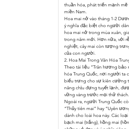
thuần hóa, phát triển mạnh mẽ t
miền Nam.
Hoa mai nở vào tháng 1-2 Dương
ý nghĩa đặc biệt cho người dân
hoa mai nở trong mùa xuân, gia
trong năm mới. Hơn nữa, với rễ 
nghiệt, cây mai còn tượng trưn
của con người.
2. Hoa Mai Trong Văn Hóa Tru
Theo tài liệu “Trân hương bảo n
hóa Trung Quốc, nơi người ta co
biểu trưng cho sự kiên cường tr
năng chịu đựng tuyết lạnh, đượ
vững vàng trước mọi thử thách
Ngoài ra, người Trung Quốc còn
“Thủy tiên mai” hay “Uyên ương 
dành cho loài hoa này. Các loạ
bạch mai (trắng), hồng mai (hồn