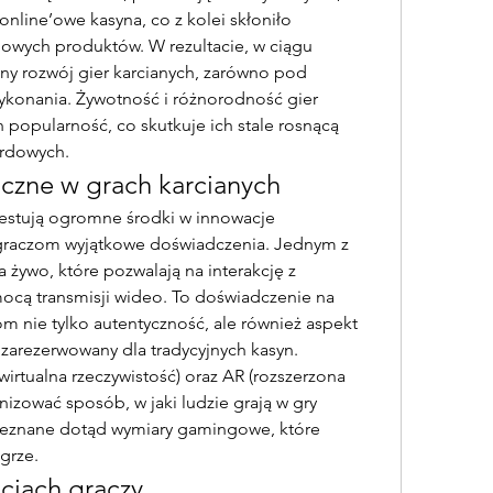
nline’owe kasyna, co z kolei skłoniło 
wych produktów. W rezultacie, w ciągu 
czny rozwój gier karcianych, zarówno pod 
wykonania. Żywotność i różnorodność gier 
h popularność, co skutkuje ich stale rosnącą 
ardowych.
czne w grach karcianych
estują ogromne środki w innowacje 
graczom wyjątkowe doświadczenia. Jednym z 
żywo, które pozwalają na interakcję z 
cą transmisji wideo. To doświadczenie na 
om nie tylko autentyczność, ale również aspekt 
 zarezerwowany dla tradycyjnych kasyn. 
rtualna rzeczywistość) oraz AR (rozszerzona 
izować sposób, w jaki ludzie grają w gry 
ieznane dotąd wymiary gamingowe, które 
grze.
cjach graczy