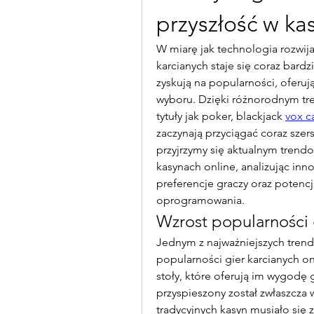
przyszłość w ka
W miarę jak technologia rozwija
karcianych staje się coraz bardz
zyskują na popularności, oferu
wyboru. Dzięki różnorodnym tre
tytuły jak poker, blackjack 
vox c
zaczynają przyciągać coraz szer
przyjrzymy się aktualnym trendom
kasynach online, analizując inn
preferencje graczy oraz potencj
oprogramowania.
Wzrost popularności 
Jednym z najważniejszych trendó
popularności gier karcianych onl
stoły, które oferują im wygodę 
przyspieszony został zwłaszcza 
tradycyjnych kasyn musiało się 