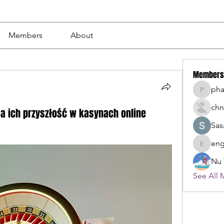
Members
About
Members
ph
phamba
chn
a ich przyszłość w kasynach online
Sas
eng
engine.
Nu 
See All 