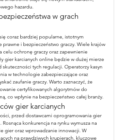
’owego hazardu.
i bezpieczeństwa w grach 
się coraz bardziej popularne, istotnym 
e prawne i bezpieczeństwo graczy. Wiele krajów 
 celu ochronę graczy oraz zapewnienie 
ży gier karcianych online będzie w dużej mierze 
d skuteczności tych regulacji. Operatorzy kasyn 
ia w technologie zabezpieczające oraz 
yskać zaufanie graczy. Warto zaznaczyć, że 
osowanie certyfikowanych algorytmów do 
mą, co wpłynie na bezpieczeństwo całej branży.
ców gier karcianych
wości, przed dostawcami oprogramowania gier 
a. Rosnąca konkurencja na rynku wymusza na 
e gier oraz wprowadzanie innowacji. W 
jących na prawdziwych krupierach, kluczowe 