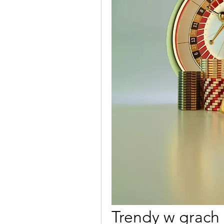
Trendy w grach k