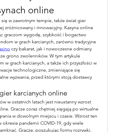
synach online
 się w zawrotnym tempie, także świat gier 
iej zróżnicowany i innowacyjny. Kasyna online 
jąc graczom wygodę, szybkość i bogactwo 
ndom w grach karcianych, zarówno tradycyjne 
asino
 czy bakarat, jak i nowoczesne odmiany 
sze grono zwolenników. W tym artykule 
 w grach karcianych, a także ich przyszłości w 
owacje technologiczne, zmieniające się 
alne wyzwania, przed którymi stoją dostawcy 
gier karcianych online
w w ostatnich latach jest nieustanny wzrost 
ine. Gracze coraz chętniej sięgają po wirtualne 
grania w dowolnym miejscu i czasie. Wzrost ten 
w okresie pandemii COVID-19, gdy wiele 
zamknąć. Gracze, poszukując formy rozrywki, 