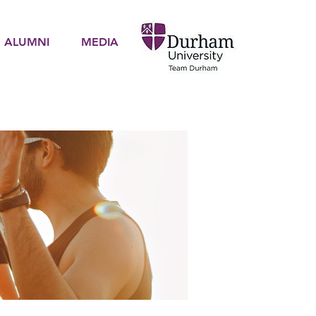
ALUMNI
MEDIA