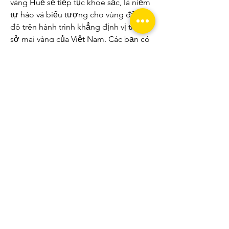
vàng Huế sẽ tiếp tục khoe sắc, là niềm 
tự hào và biểu tượng cho vùng đất cố 
đô trên hành trình khẳng định vị thế xứ 
sở mai vàng của Việt Nam. Các bạn có 
thể tham khảo thêm về 
Top 7 vườn mai 
vàng lớn đẹp nhất Việt Nam 2025
.
0
0
3
Write a comment...
About
Welcome to the group! You can
connect with other members, ge
...
Read more