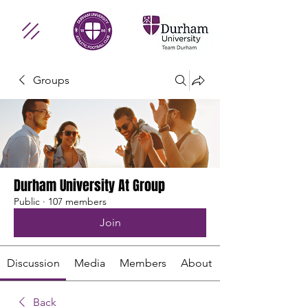
Groups
Durham University At Group
Public
·
107 members
Join
Discussion
Media
Members
About
Back