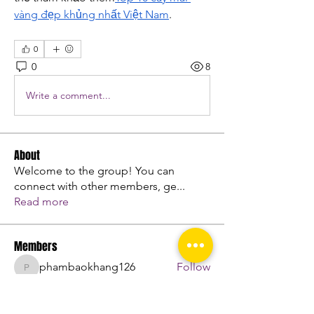
vàng đẹp khủng nhất Việt Nam
.
0
0
8
Write a comment...
About
Welcome to the group! You can
connect with other members, ge
...
Read more
Members
phambaokhang126
Follow
phambaokhang126
chnabel Nevin
Follow