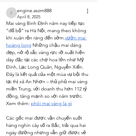
engine.aszm888
engine.aszm888
April 8, 2025
Mai vàng Bình Định năm nay tiếp tục 
“đổ bộ” ra Hà Nội, mang theo không 
khí xuân rộn ràng đến sớm.
vườn mai 
hoàng long
 Những chậu mai dáng 
đẹp, nở rộ sắc vàng rực rỡ xuất hiện 
dày đặc tại các chợ hoa lớn như Mỹ 
Đình, Lạc Long Quân, Nguyễn Xiển. 
Đây là kết quả của một mùa vụ bội thu 
tại thị xã An Nhơn – thủ phủ mai vàng 
miền Trung, với doanh thu hơn 112 tỷ 
đồng, tăng mạnh so với năm trước.
Xem thêm: 
phôi mai vàng là gì
Các gốc mai được vận chuyển suốt 
hàng nghìn cây số ra Bắc, trải qua hai 
ngày đường nhưng vẫn giữ được vẻ 