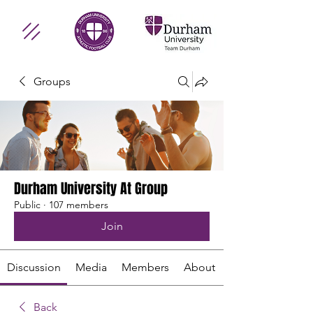
Groups
Durham University At Group
Public
·
107 members
Join
Discussion
Media
Members
About
Back