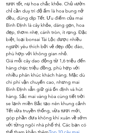
tươi tốt, nụ hoa chắc khỏe. Chủ vườn 
chỉ cần duy trì độ ẩm là hoa bung nở 
đều, đúng dịp Tết. Ưu điểm của mai 
Bình Định là cây khỏe, dáng gọn, hoa 
đẹp, thơm nhẹ, cánh tròn, ít rụng. Đặc 
biệt, loại bonsai Tài Lộc được nhiều 
người yêu thích bởi vẻ đẹp độc đáo, 
phù hợp với không gian nhỏ.
Giá mỗi cây dao động từ 1,6 triệu đến 
hàng chục triệu đồng, phù hợp với 
nhiều phân khúc khách hàng. Mặc dù 
chi phí vận chuyển cao, nhưng mai 
Bình Định vẫn giữ giá ổn định và hút 
hàng. Sắc mai vàng hòa cùng tiết trời 
se lạnh miền Bắc tạo nên khung cảnh 
Tết vừa truyền thống, vừa tươi mới, 
góp phần đưa không khí xuân về sớm 
với từng ngôi nhà phố thị. Các bạn có 
thể tham khảo thêm
Top 10 cây mai 